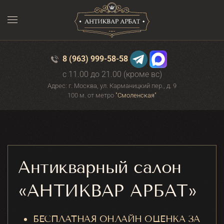
Перейти к содержимому
8 (963) 999-58-58
c 11.00 до 21.00 (кроме вс)
Адрес: г. Москва, ул. Карманицкий пер., д. 9
100 м. от метро
"Смоленская"
Антикварный салон
«АНТИКВАР АРБАТ»
БЕСПЛАТНАЯ ОНЛАЙН ОЦЕНКА ЗА